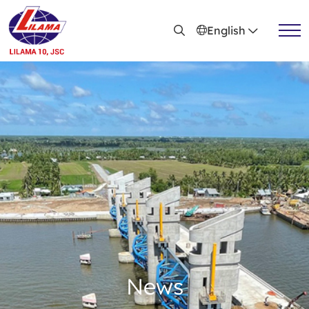
Skip to main content
English
Active news
Recruitment
News