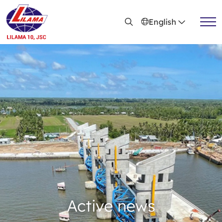
Skip to main content
English
Active news
Recruitment
Active news