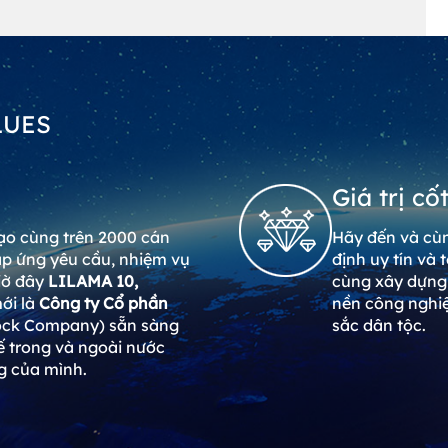
LUES
Giá trị cốt
ạo cùng trên 2000 cán
Hãy đến và c
áp ứng yêu cầu, nhiệm vụ
định uy tín và 
Giờ đây
LILAMA 10,
cùng xây dựng
mới là
Công ty Cổ phần
nền công nghiệ
ock Company) sẵn sàng
sắc dân tộc.
tế trong và ngoài nước
ng của mình.