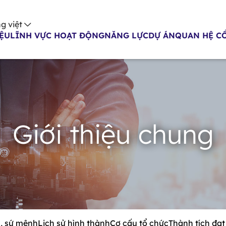
g việt
IỆU
LĨNH VỰC HOẠT ĐỘNG
NĂNG LỰC
DỰ ÁN
QUAN HỆ C
Giới thiệu chung
, sứ mệnh
Lịch sử hình thành
Cơ cấu tổ chức
Thành tích đạt