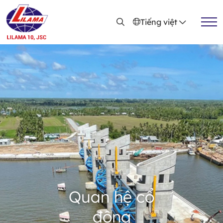
Nhảy đến nội dung
Tiếng việt
Quan hệ cổ
đông