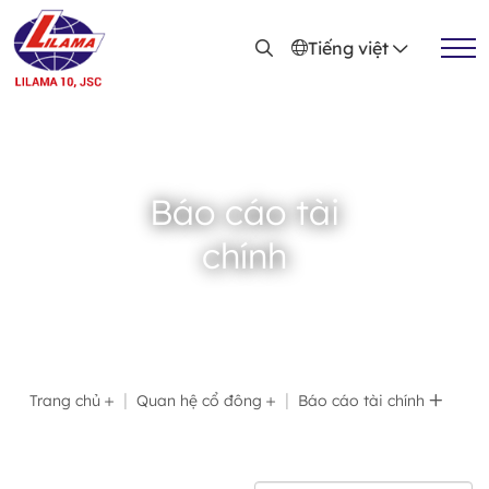
Nhảy đến nội dung
Tiếng việt
Báo cáo tài
chính
Thông báo
Báo cáo tài chính
Báo cáo thường niên
Tài liệu ĐHCĐ
Trang chủ
Quan hệ cổ đông
Báo cáo tài chính
Quy chế công ty