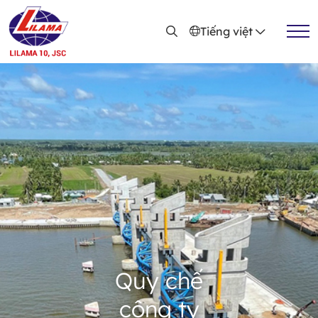
Nhảy đến nội dung
Tiếng việt
Thông báo
Báo cáo tài chính
Báo cáo thường niên
Tài liệu ĐHCĐ
Quy chế
Quy chế công ty
công ty