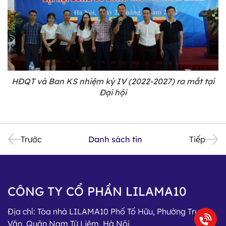
HĐQT và Ban KS nhiệm kỳ IV (2022-2027) ra mắt tại
Đại hội
Trước
Danh sách tin
Tiếp
CÔNG TY CỔ PHẦN LILAMA10
Địa chỉ:
Tòa nhà LILAMA10 Phố Tố Hữu, Phường Trung
Văn, Quận Nam Từ Liêm, Hà Nội