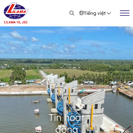
Nhảy đến nội dung
Tiếng việt
Tin hoạt
động