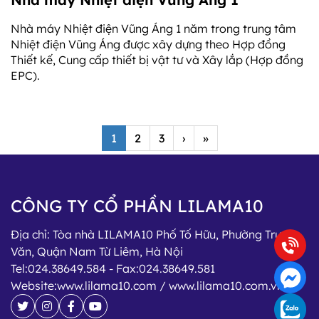
Nhà máy Nhiệt điện Vũng Áng 1 năm trong trung tâm
Nhiệt điện Vũng Áng được xây dựng theo Hợp đồng
Thiết kế, Cung cấp thiết bị vật tư và Xây lắp (Hợp đồng
EPC).
1
2
3
›
»
CÔNG TY CỔ PHẦN LILAMA10
Địa chỉ:
Tòa nhà LILAMA10 Phố Tố Hữu, Phường Trung
Văn, Quận Nam Từ Liêm, Hà Nội
Tel:
024.38649.584
- Fax:
024.38649.581
Website:
www.lilama10.com / www.lilama10.com.vn