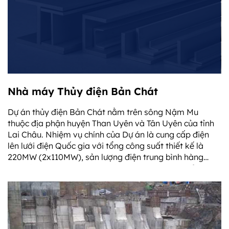
Nhà máy Thủy điện Bản Chát
Dự án thủy điện Bản Chát nằm trên sông Nậm Mu
thuộc địa phận huyện Than Uyên và Tân Uyên của tỉnh
Lai Châu. Nhiệm vụ chính của Dự án là cung cấp điện
lên lưới điện Quốc gia với tổng công suất thiết kế là
220MW (2x110MW), sản lượng điện trung bình hàng
năm là 769,7 triệu kWh (ngoài ra gia tăng cho thủy điện
Hòa Bình và thủy điện Sơn La là 388,4 triệu kWh). Đập
dâng thủy điện Bản Chát có chiều cao 130m, dài trên
425m được thi công bằng bê tồng đầm lăn (RCC) có
khối lượng 1.610.984m3.